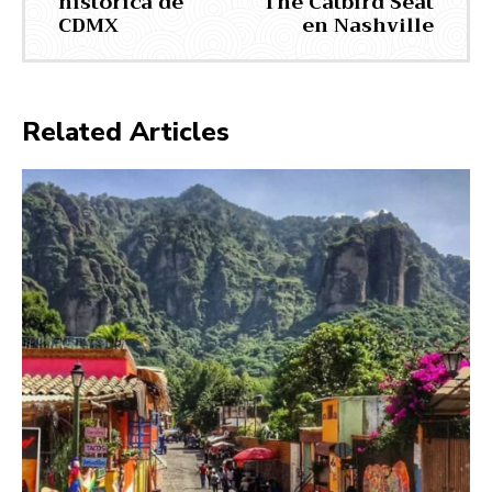
histórica de
The Catbird Seat
CDMX
en Nashville
Related Articles