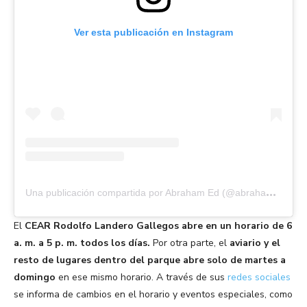
Ver esta publicación en Instagram
U
na publicación compartida por Abraham Ed (@abraham.2d)
El
CEAR Rodolfo Landero Gallegos abre en un horario de 6
a. m. a 5 p. m. todos los días.
Por otra parte, el
aviario y el
resto de lugares dentro del parque abre solo de martes a
domingo
en ese mismo horario. A través de sus
redes sociales
se informa de cambios en el horario y eventos especiales, como