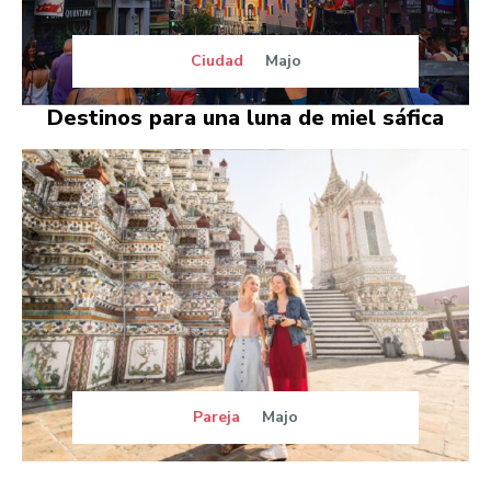
Ciudad
Majo
Destinos para una luna de miel sáfica
Pareja
Majo