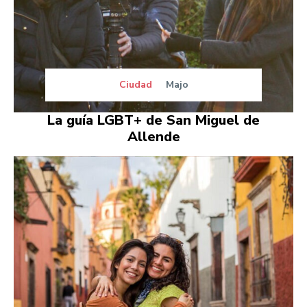
Ciudad
Majo
La guía LGBT+ de San Miguel de
Allende