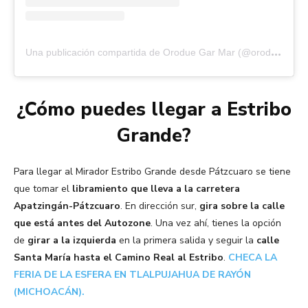
U
na publicación compartida de Orodue Gar Mar (@oroduegarmar)
¿Cómo puedes llegar a Estribo
Grande?
Para llegar al Mirador Estribo Grande desde Pátzcuaro se tiene
que tomar el
libramiento que lleva a la carretera
Apatzingán-Pátzcuaro
. En dirección sur,
gira sobre la calle
que está antes del Autozone
. Una vez ahí, tienes la opción
de
girar a la izquierda
en la primera salida y seguir la
calle
Santa María hasta el Camino Real al Estribo
.
CHECA LA
FERIA DE LA ESFERA EN TLALPUJAHUA DE RAYÓN
(MICHOACÁN).