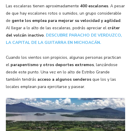
Las escaleras tienen aproximadamente
400 escalones
. A pesar
de que hay escalones rotos o sumidos, un grupo considerable
de
gente los emplea para mejorar su velocidad y agilidad
.
Al llegar a lo alto de las escaleras, podrás apreciar el
cráter
del volcán inactivo
.
DESCUBRE PARACHO DE VERDUZCO,
LA CAPITAL DE LA GUITARRA EN MICHOACÁN.
Cuando los vientos son propicios, algunas personas practican
el
parapentismo y otros deportes extremos
, lanzándose
desde este punto. Una vez en lo alto de Estribo Grande
también tendrás
acceso a algunos senderos
que los y las
locales emplean para ejercitarse y pasear.