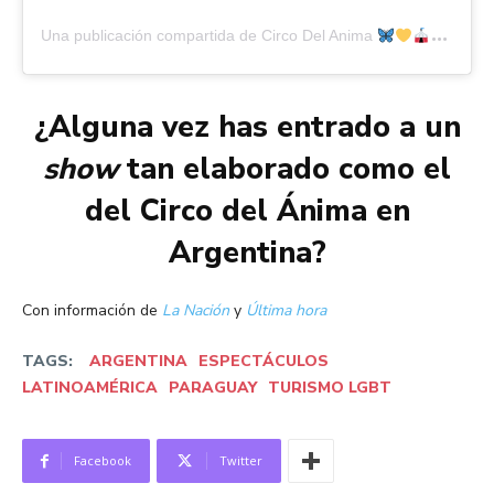
Una publicación compartida de Circo Del Anima
(@c
¿Alguna vez has entrado a un
show
tan elaborado como el
del Circo del Ánima en
Argentina?
Con información de
La Nación
y
Última hora
TAGS:
ARGENTINA
ESPECTÁCULOS
LATINOAMÉRICA
PARAGUAY
TURISMO LGBT
Facebook
Twitter