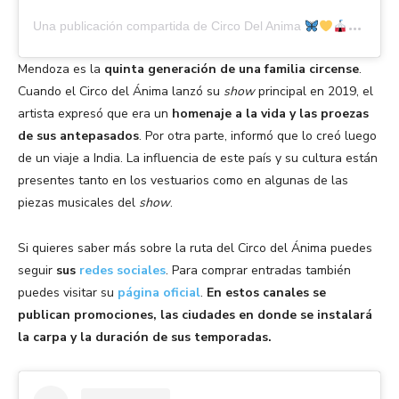
Una publicación compartida de Circo Del Anima
(@c
Mendoza es la
quinta generación de una familia circense
.
Cuando el Circo del Ánima lanzó su
show
principal en 2019, el
artista expresó que era un
homenaje a la vida y las proezas
de sus antepasados
. Por otra parte, informó que lo creó luego
de un viaje a India. La influencia de este país y su cultura están
presentes tanto en los vestuarios como en algunas de las
piezas musicales del
show
.
Si quieres saber más sobre la ruta del Circo del Ánima puedes
seguir
sus
redes sociales
. Para comprar entradas también
puedes visitar su
página oficial
.
En estos canales se
publican promociones, las ciudades en donde se instalará
la carpa y la duración de sus temporadas.