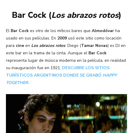
Bar Cock (
Los abrazos rotos
)
El
Bar Cock
es otro de los míticos bares que
Almodóvar
ha
usado en sus películas. En
2009
usó este sitio como locación
para
cine
en
Los abrazos rotos
. Diego (
Tamar Novas
) es DJ en
este bar en la trama de la cinta. Aunque el
Bar Cock
representa lugar de música moderna en la película, en realidad
su inauguración fue en 1921.
DESCUBRE LOS SITIOS
TURÍSTICOS ARGENTINOS DONDE SE GRABÓ
HAPPY
TOGETHER
.